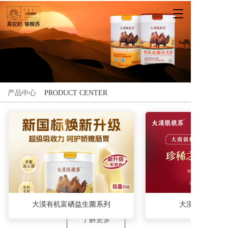
T
o
g
g
l
e
n
a
产品中心
PRODUCT CENTER
v
i
g
a
t
i
o
n
大漠有机富硒益生菌系列
大漠有机全脂
了解更多